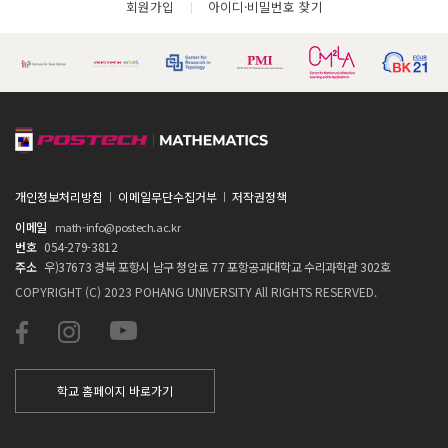
회원가입
아이디·비밀번호 찾기
개인정보처리방침
이메일무단수집거부
저작권정책
이메일
math-info@postech.ac.kr
번호
054-279-3812
주소
우)37673 경북 포항시 남구 청암로 77 포항공과대학교 수리과학관 302호
COPYRIGHT (C) 2023 POHANG UNIVERSITY All RIGHTS RESERVED.
학교 홈페이지 바로가기