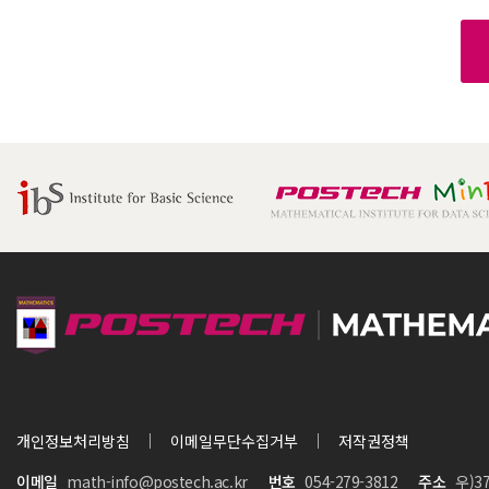
개인정보처리방침
이메일무단수집거부
저작권정책
이메일
math-info@postech.ac.kr
번호
054-279-3812
주소
우)3