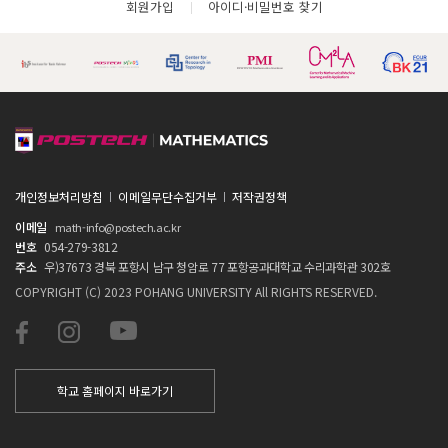
회원가입
아이디·비밀번호 찾기
개인정보처리방침
이메일무단수집거부
저작권정책
이메일
math-info@postech.ac.kr
번호
054-279-3812
주소
우)37673 경북 포항시 남구 청암로 77 포항공과대학교 수리과학관 302호
COPYRIGHT (C) 2023 POHANG UNIVERSITY All RIGHTS RESERVED.
학교 홈페이지 바로가기