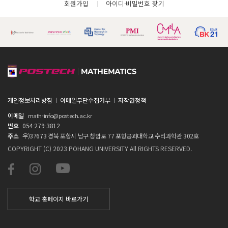
회원가입
아이디·비밀번호 찾기
개인정보처리방침
이메일무단수집거부
저작권정책
이메일
math-info@postech.ac.kr
번호
054-279-3812
주소
우)37673 경북 포항시 남구 청암로 77 포항공과대학교 수리과학관 302호
COPYRIGHT (C) 2023 POHANG UNIVERSITY All RIGHTS RESERVED.
학교 홈페이지 바로가기