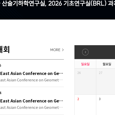
 산술기하학연구실, 2026 기초연구실(BRL) 과
대회
MORE >
일요일
월요일
5
 East Asian Conference on Geo
26
27
opology
East Asian Conference on Geometric
4
2
3
 East Asian Conference on Geo
opology
East Asian Conference on Geometric