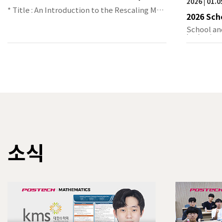
2026 | 01.
* Title : An Introduction to the Rescaling Met
2026 Sch
hod …
ndles on 
School an
lgebraic 
소식