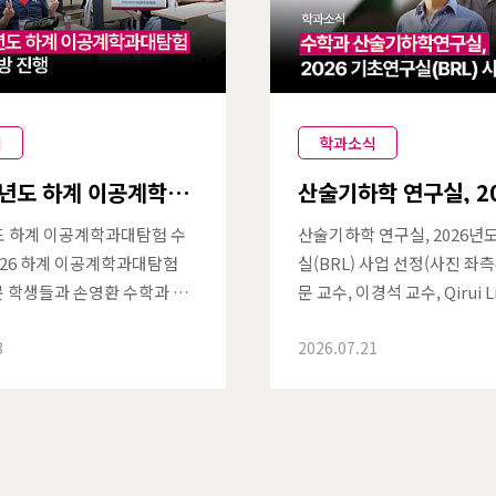
식
학과소식
학년도 하계 이공계학과
산술기하학 연구실, 2
수학과 방문
기초연구실(BRL) 사
도 하계 이공계학과대탐험 수
산술기하학 연구실, 2026년
'26 하계 이공계학과대탐험
실(BRL) 사업 선정(사진 좌
 학생들과 손영환 수학과 교
문 교수, 이경석 교수, Qirui Li
7월 23일(목)~24일(금), POS
entin Buciumas 교수(사
3
2026.07.21
학과에서 '2026학년도 하계 이
조성문 교수, 홍정택, 이유찬
탐험' 학과탐방이 진행되었
스텍 수학과의 산술기하학 연구
학과대탐험은 전국 일반고 2학
metic Geometry Lab)
 대상으로 POSTECH 각 학
보통신부·한국연구재단의 20
방문해 탐색할 수 있도록 마련
초연구실(BRL) 지원사업에 
프로그램이다.수학과에는 이틀
연구기간은 2026년 7월부터 2