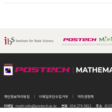
시대회 수상자(김민준, 백광운 학생)
개인정보처리방침
이메일무단수집거부
저작권정책
이메일
math-info@postech.ac.kr
번호
054-279-3812
주소
우)3