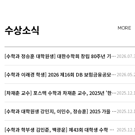
가설을 통해, 대수-복소기
하학, 표현론, 특이성 이론
등 수학의 여러 학문분야와
연결되어 있음이 밝혀졌습
수상소식
MORE 
니다.이러한 연결관계를 거
울 대칭이라고 합니다.특히
저는 이러한 양자적 구조를
연구하는 체계적 방법론을
[수학과 정승훈 대학원생] 대한수학회 창립 80주년 기념
2026.07.
제공하…
국제학술대회 우수포스터상 대상 수상
[수학과 이래경 학생] 2026 제16회 DB 보험금융공모전
2026.05.
최우수상 수상
[차재춘 교수] 포스텍 수학과 차재춘 교수, 2025년 '한국
2025.12.
과학상' 수상
[수학과 대학원생 강민지, 이민수, 정승훈] 2025 가을 학
2025.12.
술대회 포스터우수상 수상자
[수학과 학부생 김민준, 백광운] 제43회 대학생 수학 경
2025.12.