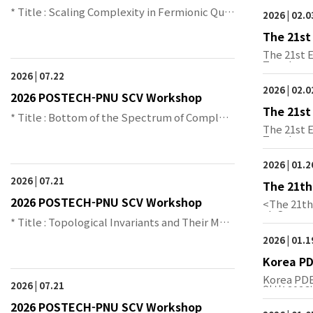
* Title : Scaling Complexity in Fermionic Qua
2026 | 02.0
ntum …
The 21st
metric T
The 21st 
Topolo…
2026 | 07.22
2026 | 02.0
2026 POSTECH-PNU SCV Workshop
The 21st
* Title : Bottom of the Spectrum of Complet
metric T
The 21st 
e Kähle…
Topolo…
2026 | 01.
2026 | 07.21
The 21th
anach Sp
2026 POSTECH-PNU SCV Workshop
<The 21th
ch Sp…
* Title : Topological Invariants and Their Mon
oton…
2026 | 01.
Korea PD
Korea PD
2026 | 07.21
일시: 2026
2026 POSTECH-PNU SCV Workshop