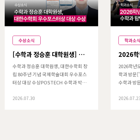
수상소식
학과소
[수학과 정승훈 대학원생] 대한
2026
수학회 창립 80주년 기념 국제
대탐험 
학술대회 우수포스터상 대상
수학과 정승훈 대학원생, 대한수학회 창
2026학년
수상
립 80주년 기념 국제학술대회 우수포스
학과 방문[
터상 대상 수상POSTECH 수학과 박사
수학과 방문
과정 정승훈 대학원생이 지난 6월 22일
수]2026년 
2026.07.30
2026.07.2
부터 25일까지 서울 과학기술컨벤션센
TECH 수
터에서 개최된 대한수학회 창립 80주년
공계학과대
기념 국제학술대회에서 우수포스터상 대
다.이공계
상을 수상했다.대한수학회(KMS)는 194
년 학생들을
6년 창립된 국내 최대 수학 학술단체로,
과를 직접 
매년 국내외 수학자들이 참여하는 연구
된 진로 