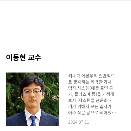
명의 학생이 방문하여 손영환 교
까지 3년이며, 조성문 교수가
소개 강연과 손영…
이동현 교수
키네틱 이론우리 일반적으
로 생각하는 희박한 기체
입자 시스템(예를 들면 공
기, 플라즈마 등)을 가정해
보자. 시스템을 단순화 시
키기 위해서 모든 입자가
아주 작은 공으로 되어있다
고 생각하고 입자들이 서로
2024.07.11
완전탄성충돌(질량, 운동
량, 에너지 보존)을 한다고