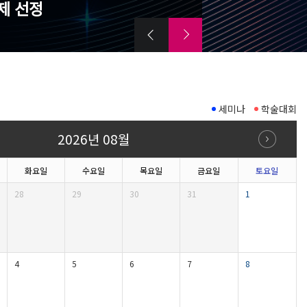
제 선정
세미나
학술대회
2026년 08월
화요일
수요일
목요일
금요일
토요일
28
29
30
31
1
4
5
6
7
8