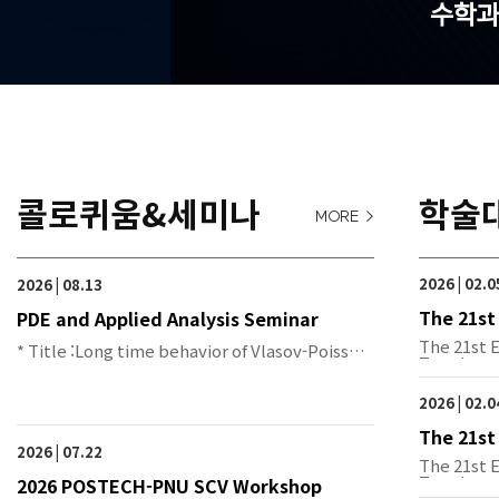
수학과
콜로퀴움&세미나
학술
MORE >
2026 | 02.0
2026 | 08.13
The 21st
PDE and Applied Analysis Seminar
metric T
The 21st 
* Title :Long time behavior of Vlasov-Poisson
Topolo…
syst…
2026 | 02.0
The 21st
2026 | 07.22
metric T
The 21st 
Topolo…
2026 POSTECH-PNU SCV Workshop