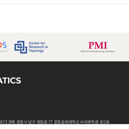
회 공동 주최
7673 경북 포항시 남구 청암로 77 포항공과대학교 수리과학관 302호