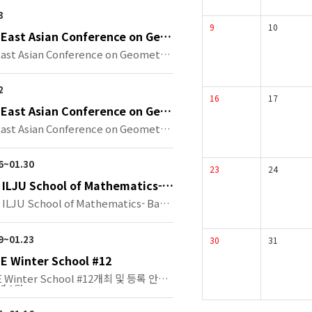
3
9
10
 East Asian Conference on Geo
opology
East Asian Conference on Geometric
2
16
17
 East Asian Conference on Geo
opology
East Asian Conference on Geometric
26~01.30
23
24
 ILJU School of Mathematics- B
aces and Related Topics
 ILJU School of Mathematics- Bana
19~01.23
30
31
E Winter School #12
E Winter School #12개최 및 등록 안내
년 1월 …