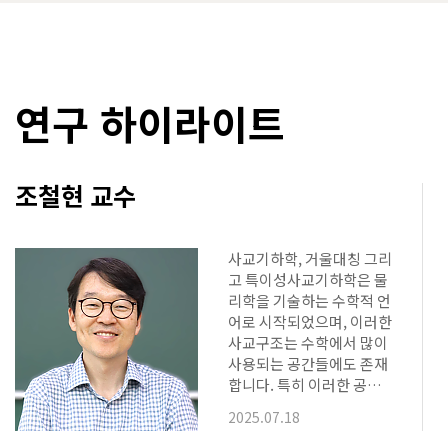
발표회를 개최하고 있다. 올해는 창립 80
간 총 17
주년을 기념하여 국제학술대회로 규모를
수의 학과 
확대…
연구 하이라이트
조철현 교수
사교기하학, 거울대칭 그리
고 특이성사교기하학은 물
리학을 기술하는 수학적 언
어로 시작되었으며, 이러한
사교구조는 수학에서 많이
사용되는 공간들에도 존재
합니다. 특히 이러한 공간
들의 양자적 구조가 사교기
2025.07.18
하학을 통해 지난 30여년간
연구되어 왔으며, 거울대칭