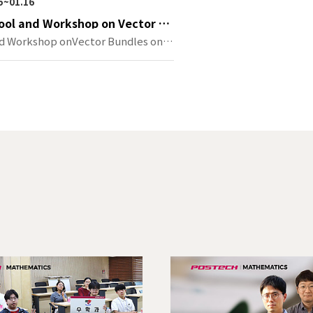
05~01.16
ool and Workshop on Vector Bu
Algebraic Varieties
d Workshop onVector Bundles on A
…