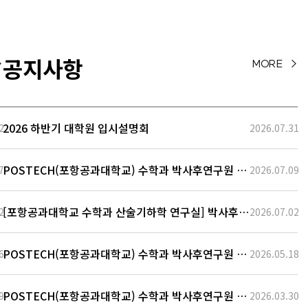
저의 연구의 관심사는 다양
한 스케일링 극한을 통해 P
DEs를 도출하고, 그들의
국소적 및 전역적 존재성,
공지사항
>
MORE >
유일성, 정칙성을 증명하
며, 해의 전역 시간적 수렴
행동을 탐구하는 것입니다.
저는 특히 뉴턴 역…
2026 하반기 대학원 입시설명회
2
2026.07.31
POSTECH(포항공과대학교) 수학과 박사후연구원 채
7
2026.07.09
용 공고
[포항공과대학교 수학과 산술기하학 연구실] 박사후연
2
2026.07.02
구원 모집
POSTECH(포항공과대학교) 수학과 박사후연구원 채
6
2026.05.18
용 공고
POSTECH(포항공과대학교) 수학과 박사후연구원 채
9
2026.03.30