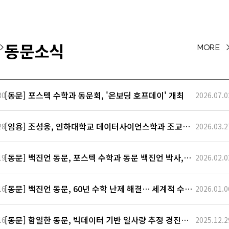
가정하면 각 입자의 위치
및 속도를 시간의 함수로
표현하여 뉴턴 역학을 통해
시스템을 기술하는 것이 원
동문소식
>
MORE 
칙적으로 가능하다.하지만
현실적으로 기체에는 너무
많은 입자들이 존재한다.
따라서 기체 입자 시스템을
[동문] 포스텍 수학과 동문회, '온보딩 호프데이' 개최
30
2026.07.0
기체입…
[임용] 조성웅, 인하대학교 데이터사이언스학과 조교수
28
2026.03.2
임용
[동문] 백진언 동문, 포스텍 수학과 동문 백진언 박사,
19
2026.02.0
‘소파 움직이기 문제’ 해결로 주목
[동문] 백진언 동문, 60년 수학 난제 해결… 세계적 수학
16
2026.01.0
혁신 사례로 선정
[동문] 함일한 동문, 빅데이터 기반 일사량 추정 경진대
16
2025.12.2