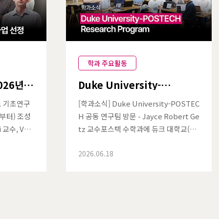
학과 주요활동
026년도
Duke University-
업 선정
POSTECH 공동 연구팀 방문 -
Jayce Robert Getz 교수
도 기초연구
[학과소식] Duke University-POSTEC
측부터) 조성
H 공동 연구팀 방문 - Jayce Robert Ge
 교수, Val
tz 교수포스텍 수학과에 듀크 대학교(Du
진 좌측부터)
ke University) 수학과의 Jayce Robe
2026.06.18
 대학원생포
rt Getz 교수가 글로벌 리서치 스칼라(G
실(Arith
lobal Research Scholar) 자격으로 약
이 과학기술정
한 달간 방문하여 공동 연구를 진행하였
26년도 기
다. Getz 교수는 정수론, 특히 자기동형
선정되었다.
표현론(Automorphic Representatio
029년 6월
n Theory)을 전공하는 수학…