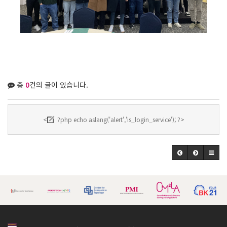
총
0
건의 글이 있습니다.
<
?php echo aslang('alert','is_login_service'); ?>