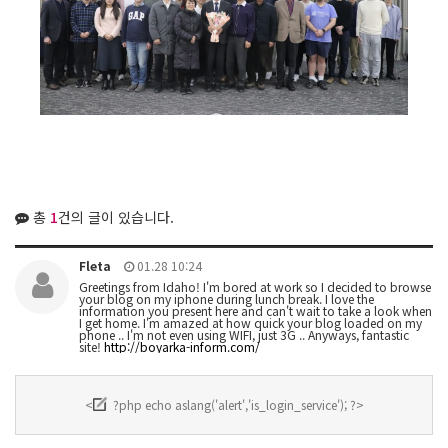
총
1
건의 글이 있습니다.
Fleta
01.28 10:24
Greetings from Idaho! I'm bored at work so I decided to browse
your blog on my iphone during lunch break. I love the
information you present here and can't wait to take a look when
I get home. I'm amazed at how quick your blog loaded on my
phone .. I'm not even using WIFI, just 3G .. Anyways, fantastic
site!
http://boyarka-inform.com/
<
?php echo aslang('alert','is_login_service'); ?>