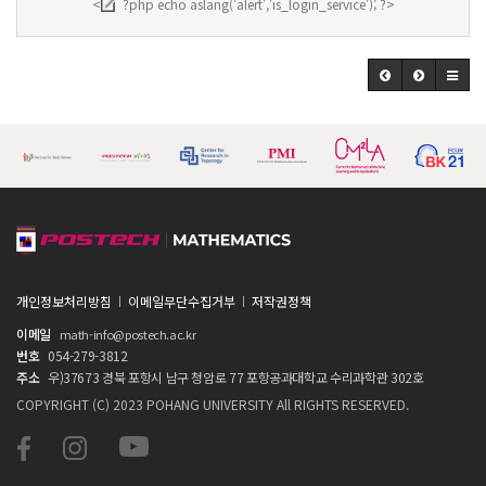
<
?php echo aslang('alert','is_login_service'); ?>
개인정보처리방침
이메일무단수집거부
저작권정책
이메일
math-info@postech.ac.kr
번호
054-279-3812
주소
우)37673 경북 포항시 남구 청암로 77 포항공과대학교 수리과학관 302호
COPYRIGHT (C) 2023 POHANG UNIVERSITY All RIGHTS RESERVED.