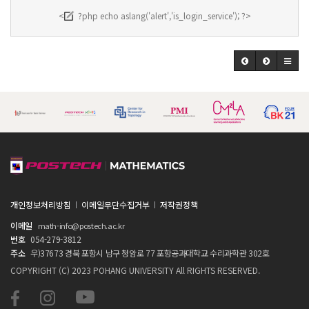
<
?php echo aslang('alert','is_login_service'); ?>
개인정보처리방침
이메일무단수집거부
저작권정책
이메일
math-info@postech.ac.kr
번호
054-279-3812
주소
우)37673 경북 포항시 남구 청암로 77 포항공과대학교 수리과학관 302호
COPYRIGHT (C) 2023 POHANG UNIVERSITY All RIGHTS RESERVED.