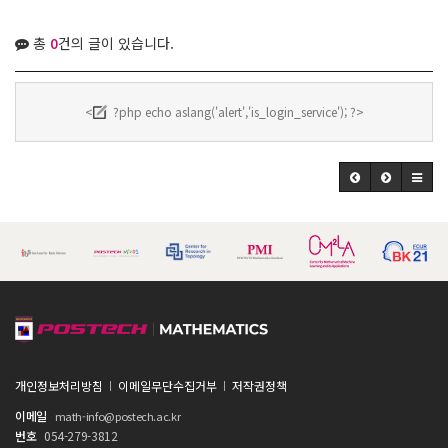
총
0
건의 글이 있습니다.
<
?php echo aslang('alert','is_login_service'); ?>
개인정보처리방침
이메일무단수집거부
저작권정책
이메일
math-info@postech.ac.kr
번호
054-279-3812