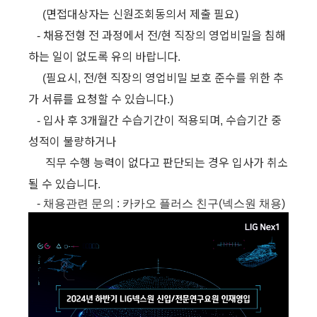
면접대상자는
신원조회동의서
제출
필요
(
)
채용전형
전
과정에서
전
현
직장의
영업비밀을
침해
-
/
하는
일이
없도록
유의
바랍니다
.
필요시
전
현
직장의
영업비밀
보호
준수를
위한
추
(
,
/
가
서류를
요청할
수
있습니다
.)
입사
후
개월간
수습기간이
적용되며
수습기간
중
-
3
,
성적이
불량하거나
직무
수행
능력이
없다고
판단되는
경우
입사가
취소
될
수
있습니다
.
-
채용관련
문의
:
카카오
플러스
친구
(
넥스원
채용
)