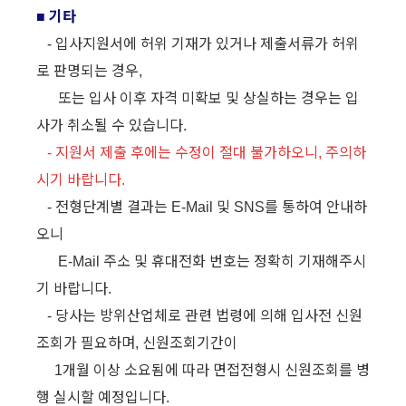
기타
■
입사지원서에
허위
기재가
있거나
제출서류가
허위
-
로
판명되는
경우
,
또는
입사
이후
자격
미확보
및
상실하는
경우는
입
사가
취소될
수
있습니다
.
지원서
제출
후에는
수정이
절대
불가하오니
주의하
-
,
시기
바랍니다
.
전형단계별
결과는
및
를
통하여
안내하
-
E-Mail
SNS
오니
주소
및
휴대전화
번호는
정확히
기재해주시
E-Mail
기
바랍니다
.
당사는
방위산업체로
관련
법령에
의해
입사전
신원
-
조회가
필요하며
신원조회기간이
,
개월
이상
소요됨에
따라
면접전형시
신원조회를
병
1
행
실시할
예정입니다
.