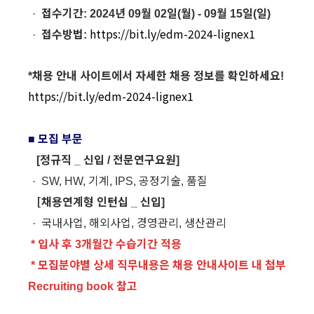
접수기간
년
월
일
월
월
일
일
·
: 2024
09
02
(
) - 09
15
(
)
접수방법
https://bit.ly/edm-2024-lignex1
·
:
채용
안내
사이트에서
자세한
채용
정보를
확인하세요
*
!
https://bit.ly/edm-2024-lignex1
모집
부문
■
정규직
신입
전문연구요원
[
_
/
]
기계
공정기술
품질
·
SW, HW,
, IPS,
,
[
채용연계형
인턴십
신입
_
]
국내사업
해외사업
경영관리
생산관리
·
,
,
,
입사
후
개월간
수습기간
적용
*
3
모집분야별
상세
직무내용은
채용
안내사이트
내
첨부
*
참고
Recruiting book