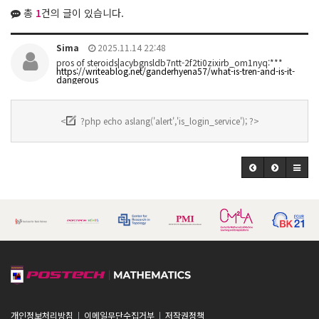
총
1
건의 글이 있습니다.
Sima
2025.11.14 22:48
pros of steroids|acybgnsldb7ntt-2f2ti0zixirb_om1nyq:***
https://writeablog.net/ganderhyena57/what-is-tren-and-is-it-
dangerous
<
?php echo aslang('alert','is_login_service'); ?>
개인정보처리방침
이메일무단수집거부
저작권정책