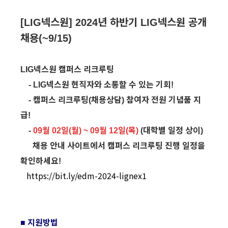
넥스원
년
하반기
넥스원
공개
[LIG
] 2024
LIG
채용
(~9/15)
넥스원
캠퍼스
리크루팅
LIG
넥스원
현직자와
소통할
수
있는
기회
- LIG
!
캠퍼스
리크루팅
채용상담
참여자
전원
기념품
지
-
(
)
급
!
월
일
월
월
일
목
대학별
일정
상이
-
09
02
(
) ~ 09
12
(
)
(
)
채용
안내
사이트에서
캠퍼스
리크루팅
진행
일정을
확인하세요
!
https://bit.ly/edm-2024-lignex1
지원방법
■