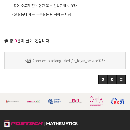
-
활동 수료자 전원 인턴 또는 신입공채 시 우대
-
월 활동비 지급
,
우수활동 팀 장학금 지급
총
0
건의 글이 있습니다.
<
?php echo aslang('alert','is_login_service'); ?>