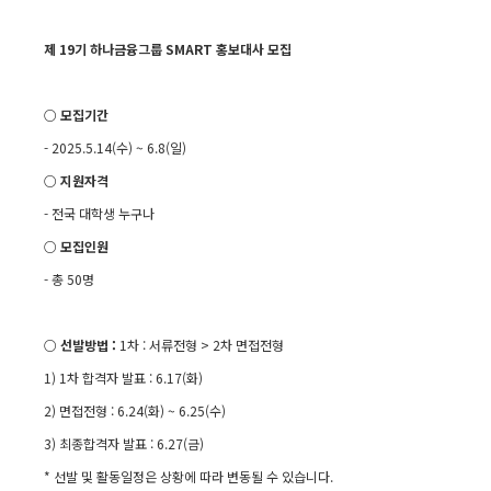
제
19
기 하나금융그룹
SMART
홍보대사 모집
○ 모집기간
- 2025.5.14(
수
) ~ 6.8(
일
)
○ 지원자격
-
전국 대학생 누구나
○ 모집인원
-
총
50
명
○ 선발방법
:
1
차
:
서류전형
> 2
차 면접전형
1) 1
차 합격자 발표
:
6.17(
화
)
2)
면접전형
:
6.24(
화
) ~ 6.25(
수
)
3)
최종합격자 발표
:
6.27(
금
)
*
선발 및 활동일정은 상황에 따라 변동될 수 있습니다
.