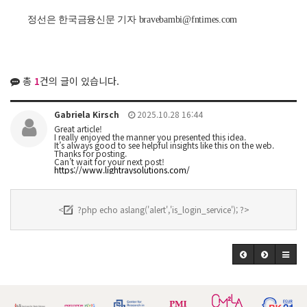
정선은 한국금융신문 기자 bravebambi@fntimes.com
총
1
건의 글이 있습니다.
Gabriela Kirsch
2025.10.28 16:44
Great article!
I really enjoyed the manner you presented this idea.
It’s always good to see helpful insights like this on the web.
Thanks for posting.
Can’t wait for your next post!
https://www.lightraysolutions.com/
<
?php echo aslang('alert','is_login_service'); ?>