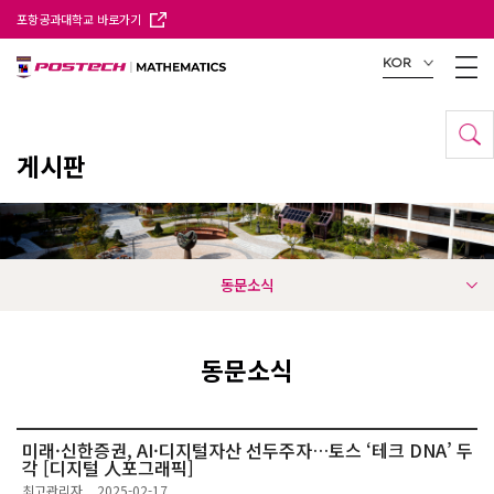
포항공과대학교 바로가기
KOR
게시판
동문소식
동문소식
미래·신한증권, AI·디지털자산 선두주자…토스 ‘테크 DNA’ 두
각 [디지털 人포그래픽]
최고관리자
2025-02-17