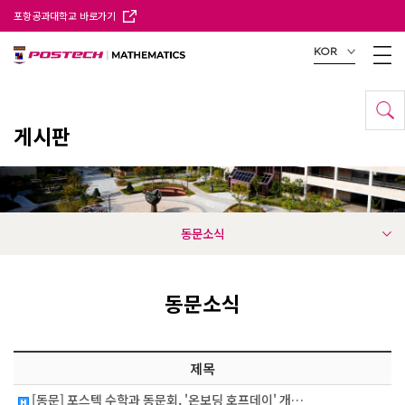
포항공과대학교 바로가기
KOR
게시판
동문소식
동문소식
제목
[동문] 포스텍 수학과 동문회, '온보딩 호프데이' 개…