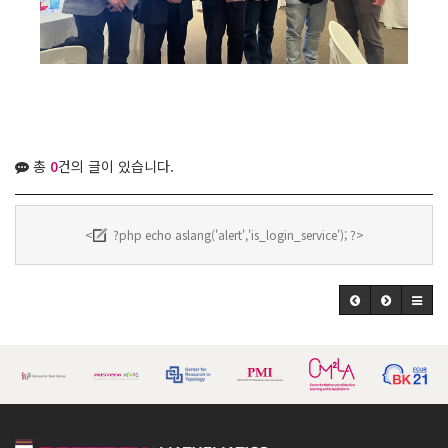
총
0
건의 글이 있습니다.
<
?php echo aslang('alert','is_login_service'); ?>