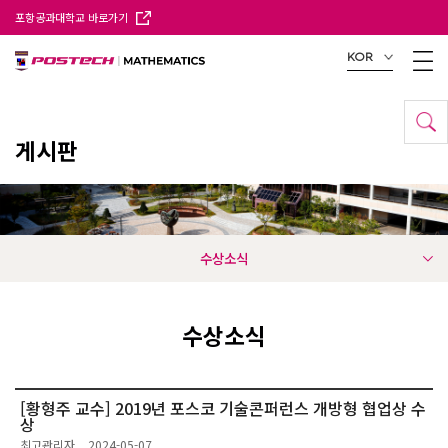
포항공과대학교 바로가기
KOR
게시판
수상소식
수상소식
[황형주 교수] 2019년 포스코 기술콘퍼런스 개방형 협업상 수
상
최고관리자
2024-05-07