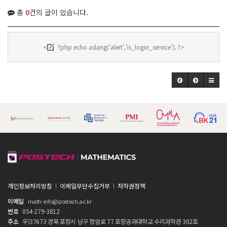
총
0
건의 글이 있습니다.
<
?php echo aslang('alert','is_login_service'); ?>
개인정보처리방침
이메일무단수집거부
저작권정책
이메일
math-info@postech.ac.kr
번호
054-279-3812
주소
우)37673 경북 포항시 남구 청암로 77 포항공과대학교 수리과학관 302호