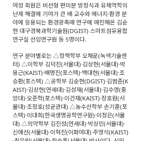
여성 회원은 비선형 편미분 방정식과 유체역학의
난제 해결에 기여가 큰 배 교수와 에너지·환경 분
야에 응용되는 환경광촉매 연구에 매진해온 김순
현 대구경북과학기술원(DGIST) 스마트섬유융합
연구실 선임연구원 등 5명이다.
연구 분야별로는 △정책학부 오채운(녹색기술센
터) △이학부 김덕진(서울대)·김상현(서울대)·박
용근(KAIST)·배명진(포스텍)·백대현(서울대)·조
승환(포스텍) △공학부 김순현(DGIST)·김범준(K
AIST)·김상현(연세대)·김성재(서울대)·김수영(중
앙대)·오준학(포스텍)·이건재(KAIST)·장호원(서
울대)·조정호(성균관대) △농수산학부 손기훈(포
스텍)·이대희(한국생명공학연구원)·이정은(서울
대) △의약학부 김진성(연세대)·박상민(서울대)·
신애선(서울대)·이혁진(이화여대)·주영석(KAIST)
·최무림(서울대)·최승홍(서울대) 박사이다. 신입