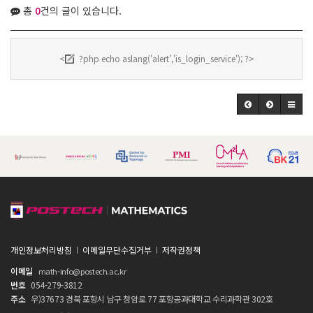
총
0
건의 글이 있습니다.
<
?php echo aslang('alert','is_login_service'); ?>
개인정보처리방침
이메일무단수집거부
저작권정책
이메일
math-info@postech.ac.kr
번호
054-279-3812
주소
우)37673 경북 포항시 남구 청암로 77 포항공과대학교 수리과학관 302호