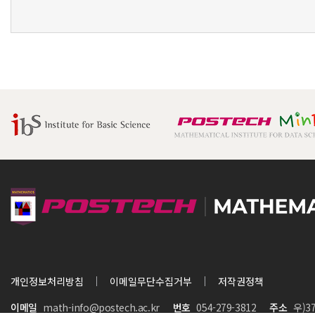
개인정보처리방침
이메일무단수집거부
저작권정책
이메일
math-info@postech.ac.kr
번호
054-279-3812
주소
우)3