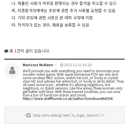
나. 제출된 서류가 허위로 판명되는 경우 합격을 취소할 수 있으
며, 최종합격자에게는 초빙에 관한 추가 서류를 요청할 수 있음
다. 기타 초빙에 관한 사항은 본 대학 규정에 의함
라. 적격자가 없는 경우, 채용을 보류할 수 있음
총
1
건의 글이 있습니다.
Maricruz McKenn…
2025.12.31 03:29
We'll provide you with everything you need to dominate your
modern video game. With super immersive POV sex vids and
some amateur MILF action, watch her hot, ol 'body in crystal-
clear HD and witness her entire hot, ol' body in all its detail. They
all need some lovin', whether it's alluring neighbors, hot
neighbors, or stylish versions. Like fine wines, these women only
get better with time. With these trained positives, you can now
love a ton of hardcore action and more.
https://www.sheffhomes.co.uk/author/tomdoucette594/
<
?php echo aslang('alert','is_login_service'); ?>