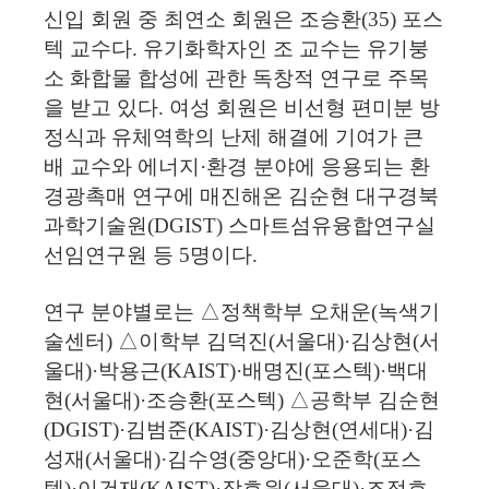
신입 회원 중 최연소 회원은 조승환(35) 포스
텍 교수다. 유기화학자인 조 교수는 유기붕
소 화합물 합성에 관한 독창적 연구로 주목
을 받고 있다. 여성 회원은 비선형 편미분 방
정식과 유체역학의 난제 해결에 기여가 큰
배 교수와 에너지·환경 분야에 응용되는 환
경광촉매 연구에 매진해온 김순현 대구경북
과학기술원(DGIST) 스마트섬유융합연구실
선임연구원 등 5명이다.
연구 분야별로는 △정책학부 오채운(녹색기
술센터) △이학부 김덕진(서울대)·김상현(서
울대)·박용근(KAIST)·배명진(포스텍)·백대
현(서울대)·조승환(포스텍) △공학부 김순현
(DGIST)·김범준(KAIST)·김상현(연세대)·김
성재(서울대)·김수영(중앙대)·오준학(포스
텍)·이건재(KAIST)·장호원(서울대)·조정호