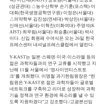
(성균관대) △농수산학부 손기훈(포스텍)·이
대희(한국생명공학연구원)·이정은(서울대)
△의약학부 김진성(연세대)·박상민(서울대)·
신애선(서울대)·이혁진(이화여대)·주영석(K
AIST)·최무림(서울대)·최승홍(서울대) 박사
이다. 신입 회원패 수여식은 오는 26일 한국
프레스센터 내셔널프레스클럽에서 열린다.
Y-KAST는 일본·스웨덴·미국·이스라엘 등의
젊은 과학자들과의 연구 교류를 시작했고 지
난해 11월 서울에서 ‘영사이언티스트토
크’를 개최했다. 이명철 과기한림원장은 “한
림원은 Y-KAST로 젊은 과학자들이 글로벌
네트워크를 구축하고 리더로 성장하며 과학
기술 정책과 연구 환경에 목소리를 낼 수 있
도록 지원하겠다”고 강조했다./고광본선임