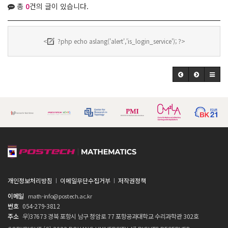
총
0
건의 글이 있습니다.
<
?php echo aslang('alert','is_login_service'); ?>
개인정보처리방침
이메일무단수집거부
저작권정책
이메일
math-info@postech.ac.kr
번호
054-279-3812
주소
우)37673 경북 포항시 남구 청암로 77 포항공과대학교 수리과학관 302호