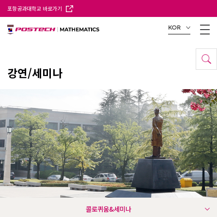
포항공과대학교 바로가기
KOR
강연/세미나
콜로퀴움&세미나