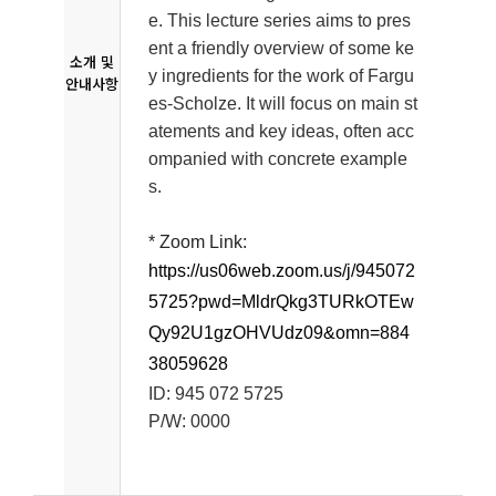
e. This lecture series aims to pres
ent a friendly overview of some ke
소개 및
y ingredients for the work of Fargu
안내사항
es-Scholze. It will focus on main st
atements and key ideas, often acc
ompanied with concrete example
s.
* Zoom Link:
https://us06web.zoom.us/j/945072
5725?pwd=MldrQkg3TURkOTEw
Qy92U1gzOHVUdz09&omn=884
38059628
ID: 945 072 5725
P/W: 0000