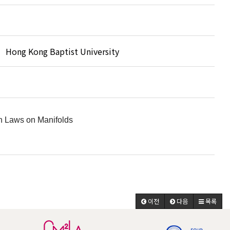
Hong Kong Baptist University
on Laws on Manifolds
이전
다음
목록