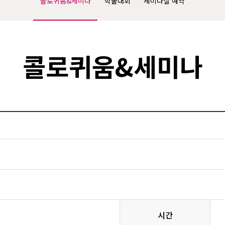
콜로퀴움&세미나
학술대회
세미나실 예약
콜로퀴움&세미나
시간