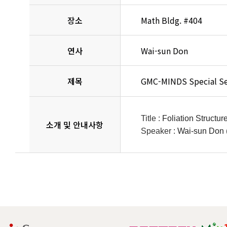
장소
Math Bldg. #404
연사
Wai-sun Don
제목
GMC-MINDS Special S
Title :
Foliation Structu
소개 및
안내사항
Speaker :
Wai-sun Don (