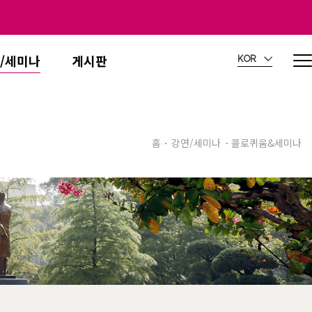
/세미나
게시판
KOR
홈
강연/세미나
콜로퀴움&세미나