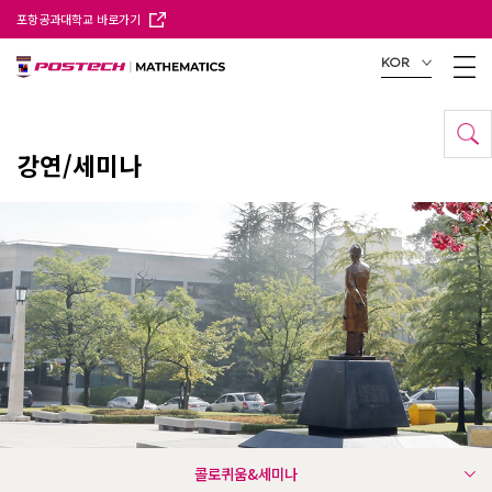
포항공과대학교 바로가기
KOR
강연/세미나
콜로퀴움&세미나