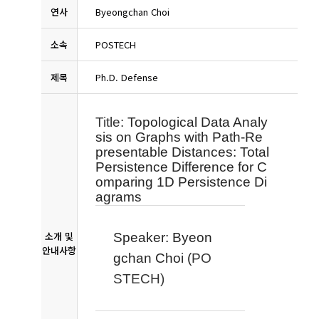
연사
Byeongchan Choi
소속
POSTECH
제목
Ph.D. Defense
Title:
Topological Data Analy
sis on Graphs with Path-Re
presentable Distances: Total
Persistence Difference for C
omparing 1D Persistence Di
agrams
소개 및
Speaker:
Byeon
안내사항
gchan Choi (
PO
STECH)