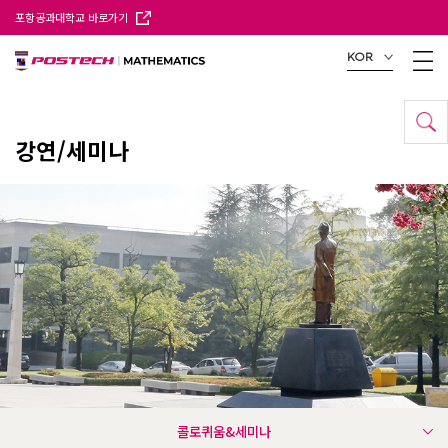
포항공과대학교 바로가기
KOR
강연/세미나
콜로퀴움&세미나