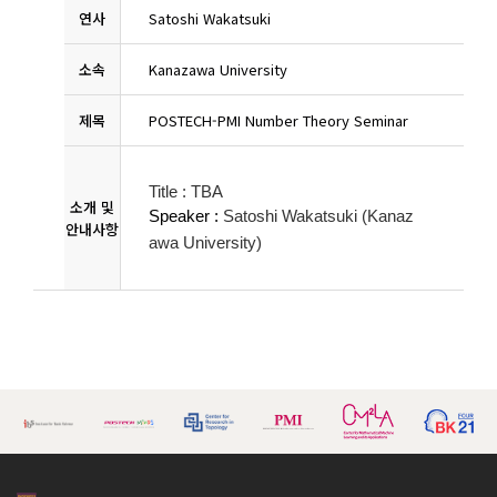
연사
Satoshi Wakatsuki
소속
Kanazawa University
제목
POSTECH-PMI Number Theory Seminar
Title :
TBA
소개 및
Speaker :
Satoshi Wakatsuki (Kanaz
안내사항
awa University)