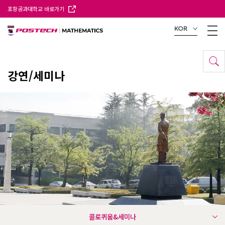
포항공과대학교 바로가기
KOR
강연/세미나
콜로퀴움&세미나