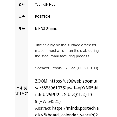
연사
Yoon-Uk Heo
소속
POSTECH
제목
MINDS Seminar
Title :
Study on the surface crack for
mation mechanism on the slab during
the steel manufacturing process
Speaker :
Yoon-Uk Heo (POSTECH)
https://us06web.zoom.u
ZOOM:
s/j/6888961076?pwd=ejYxN05jN
소개 및
안내사항
mhUa25PU2JzSUJvQ1haQT0
9
(PW:54321)
https://minds.postech.a
Abstract:
c.kr/?kboard_calendar_year=202