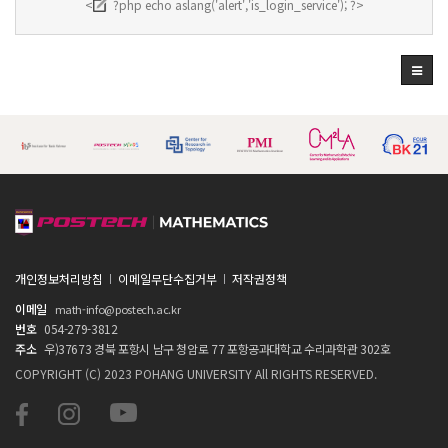
<
?php echo aslang('alert','is_login_service'); ?>
개인정보처리방침
이메일무단수집거부
저작권정책
이메일
math-info@postech.ac.kr
번호
054-279-3812
주소
우)37673 경북 포항시 남구 청암로 77 포항공과대학교 수리과학관 302호
COPYRIGHT (C) 2023 POHANG UNIVERSITY All RIGHTS RESERVED.