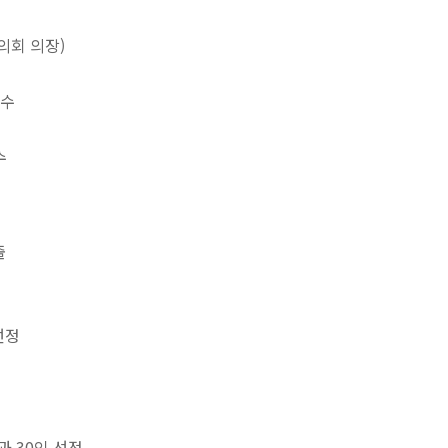
 평의회 의장)
교수
수
출
선정
과 30인 선정