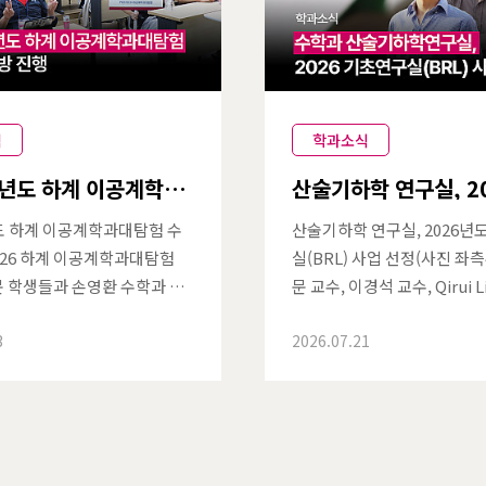
식
학과소식
학년도 하계 이공계학과
산술기하학 연구실, 2
수학과 방문
기초연구실(BRL) 사
도 하계 이공계학과대탐험 수
산술기하학 연구실, 2026년
'26 하계 이공계학과대탐험
실(BRL) 사업 선정(사진 좌
 학생들과 손영환 수학과 교
문 교수, 이경석 교수, Qirui Li
7월 23일(목)~24일(금), POS
entin Buciumas 교수(사
3
2026.07.21
학과에서 '2026학년도 하계 이
조성문 교수, 홍정택, 이유찬
탐험' 학과탐방이 진행되었
스텍 수학과의 산술기하학 연구
학과대탐험은 전국 일반고 2학
metic Geometry Lab)
 대상으로 POSTECH 각 학
보통신부·한국연구재단의 20
방문해 탐색할 수 있도록 마련
초연구실(BRL) 지원사업에 
프로그램이다.수학과에는 이틀
연구기간은 2026년 7월부터 2