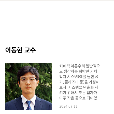
명의 학생이 방문하여 손영환 교
까지 3년이며, 조성문 교수가
소개 강연과 손영…
이동현 교수
키네틱 이론우리 일반적으
로 생각하는 희박한 기체
입자 시스템(예를 들면 공
기, 플라즈마 등)을 가정해
보자. 시스템을 단순화 시
키기 위해서 모든 입자가
아주 작은 공으로 되어있다
고 생각하고 입자들이 서로
2024.07.11
완전탄성충돌(질량, 운동
량, 에너지 보존)을 한다고