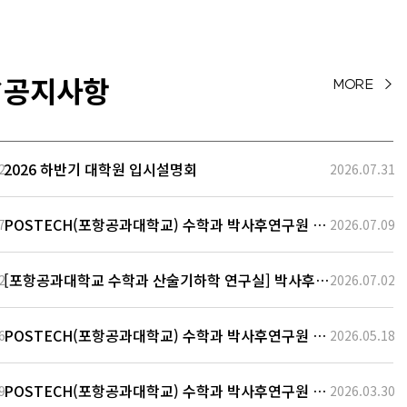
저의 연구의 관심사는 다양
한 스케일링 극한을 통해 P
DEs를 도출하고, 그들의
국소적 및 전역적 존재성,
공지사항
>
MORE >
유일성, 정칙성을 증명하
며, 해의 전역 시간적 수렴
행동을 탐구하는 것입니다.
저는 특히 뉴턴 역…
2026 하반기 대학원 입시설명회
2
2026.07.31
POSTECH(포항공과대학교) 수학과 박사후연구원 채
7
2026.07.09
용 공고
[포항공과대학교 수학과 산술기하학 연구실] 박사후연
2
2026.07.02
구원 모집
POSTECH(포항공과대학교) 수학과 박사후연구원 채
6
2026.05.18
용 공고
POSTECH(포항공과대학교) 수학과 박사후연구원 채
9
2026.03.30