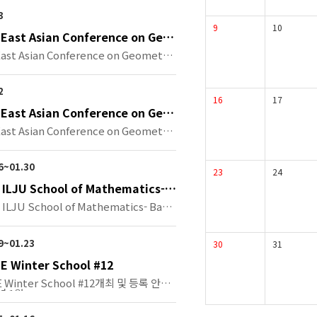
3
9
10
 East Asian Conference on Geo
opology
East Asian Conference on Geometric
2
16
17
 East Asian Conference on Geo
opology
East Asian Conference on Geometric
26~01.30
23
24
 ILJU School of Mathematics- B
aces and Related Topics
 ILJU School of Mathematics- Bana
19~01.23
30
31
E Winter School #12
E Winter School #12개최 및 등록 안내
년 1월 …