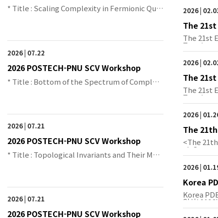
* Title : Scaling Complexity in Fermionic Qua
2026 | 02.0
ntum …
The 21st
metric T
The 21st 
Topolo…
2026 | 07.22
2026 | 02.0
2026 POSTECH-PNU SCV Workshop
The 21st
* Title : Bottom of the Spectrum of Complet
metric T
The 21st 
e Kähle…
Topolo…
2026 | 01.
2026 | 07.21
The 21th
anach Sp
2026 POSTECH-PNU SCV Workshop
<The 21th
ch Sp…
* Title : Topological Invariants and Their Mon
oton…
2026 | 01.
Korea PD
Korea PD
2026 | 07.21
일시: 2026
2026 POSTECH-PNU SCV Workshop