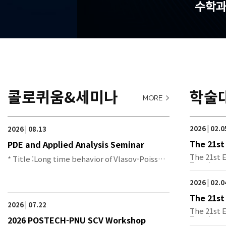
수학과
콜로퀴움&세미나
학술
MORE >
2026 | 02.0
2026 | 08.13
The 21st
PDE and Applied Analysis Seminar
metric T
The 21st 
* Title :Long time behavior of Vlasov-Poisson
Topolo…
syst…
2026 | 02.0
The 21st
2026 | 07.22
metric T
The 21st 
Topolo…
2026 POSTECH-PNU SCV Workshop