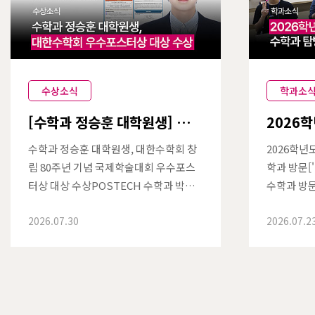
수상소식
학과소
[수학과 정승훈 대학원생] 대한
2026
수학회 창립 80주년 기념 국제
대탐험 
학술대회 우수포스터상 대상
수학과 정승훈 대학원생, 대한수학회 창
2026학년
수상
립 80주년 기념 국제학술대회 우수포스
학과 방문[
터상 대상 수상POSTECH 수학과 박사
수학과 방문
과정 정승훈 대학원생이 지난 6월 22일
수]2026년 
2026.07.30
2026.07.2
부터 25일까지 서울 과학기술컨벤션센
TECH 수
터에서 개최된 대한수학회 창립 80주년
공계학과대
기념 국제학술대회에서 우수포스터상 대
다.이공계
상을 수상했다.대한수학회(KMS)는 194
년 학생들을
6년 창립된 국내 최대 수학 학술단체로,
과를 직접 
매년 국내외 수학자들이 참여하는 연구
된 진로 