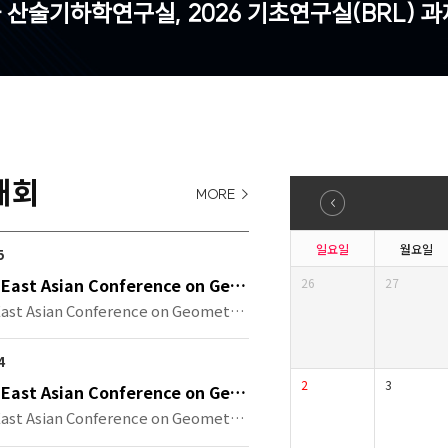
 산술기하학연구실, 2026 기초연구실(BRL) 과
대회
MORE >
일요일
월요일
5
 East Asian Conference on Geo
26
27
opology
East Asian Conference on Geometric
4
2
3
 East Asian Conference on Geo
opology
East Asian Conference on Geometric