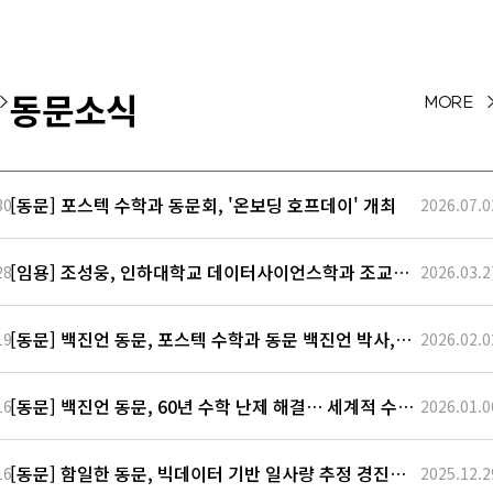
가정하면 각 입자의 위치
및 속도를 시간의 함수로
표현하여 뉴턴 역학을 통해
시스템을 기술하는 것이 원
동문소식
>
MORE 
칙적으로 가능하다.하지만
현실적으로 기체에는 너무
많은 입자들이 존재한다.
따라서 기체 입자 시스템을
[동문] 포스텍 수학과 동문회, '온보딩 호프데이' 개최
30
2026.07.0
기체입…
[임용] 조성웅, 인하대학교 데이터사이언스학과 조교수
28
2026.03.2
임용
[동문] 백진언 동문, 포스텍 수학과 동문 백진언 박사,
19
2026.02.0
‘소파 움직이기 문제’ 해결로 주목
[동문] 백진언 동문, 60년 수학 난제 해결… 세계적 수학
16
2026.01.0
혁신 사례로 선정
[동문] 함일한 동문, 빅데이터 기반 일사량 추정 경진대
16
2025.12.2