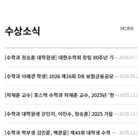
가설을 통해, 대수-복소기
하학, 표현론, 특이성 이론
등 수학의 여러 학문분야와
연결되어 있음이 밝혀졌습
수상소식
MORE 
니다.이러한 연결관계를 거
울 대칭이라고 합니다.특히
저는 이러한 양자적 구조를
연구하는 체계적 방법론을
[수학과 정승훈 대학원생] 대한수학회 창립 80주년 기념
2026.07.
제공하…
국제학술대회 우수포스터상 대상 수상
[수학과 이래경 학생] 2026 제16회 DB 보험금융공모전
2026.05.
최우수상 수상
[차재춘 교수] 포스텍 수학과 차재춘 교수, 2025년 '한국
2025.12.
과학상' 수상
[수학과 대학원생 강민지, 이민수, 정승훈] 2025 가을 학
2025.12.
술대회 포스터우수상 수상자
[수학과 학부생 김민준, 백광운] 제43회 대학생 수학 경
2025.12.