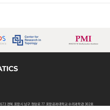
회 공동 주최
7673 경북 포항시 남구 청암로 77 포항공과대학교 수리과학관 302호