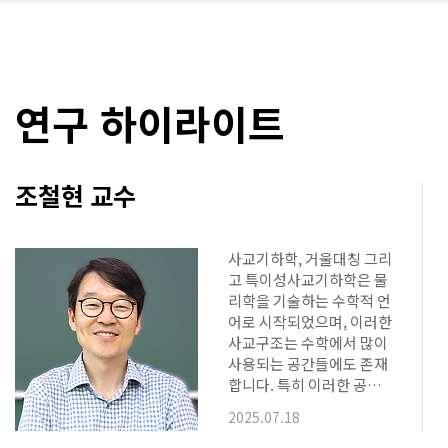
발표회를 개최하고 있다. 올해는 창립 80
간 총 17
주년을 기념하여 국제학술대회로 규모를
수의 학과 
확대…
연구 하이라이트
조철현 교수
사교기하학, 거울대칭 그리
고 특이성사교기하학은 물
리학을 기술하는 수학적 언
어로 시작되었으며, 이러한
사교구조는 수학에서 많이
사용되는 공간들에도 존재
합니다. 특히 이러한 공간
들의 양자적 구조가 사교기
2025.07.18
하학을 통해 지난 30여년간
연구되어 왔으며, 거울대칭