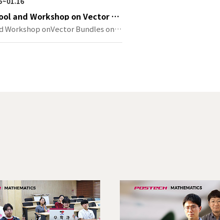
05~01.16
ool and Workshop on Vector Bu
Algebraic Varieties
d Workshop onVector Bundles on A
…