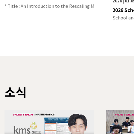
2026 | 01.
* Title : An Introduction to the Rescaling Met
2026 Sch
hod …
ndles on 
School an
lgebraic 
소식