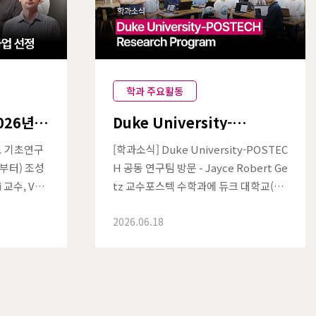
학과 주요활동
026년도
Duke University-
업 선정
POSTECH 공동 연구팀 방문 -
Jayce Robert Getz 교수
도 기초연구
[학과소식] Duke University-POSTEC
측부터) 조성
H 공동 연구팀 방문 - Jayce Robert Ge
 교수, Val
tz 교수포스텍 수학과에 듀크 대학교(Du
진 좌측부터)
ke University) 수학과의 Jayce Robe
2026.06.18
 대학원생포
rt Getz 교수가 글로벌 리서치 스칼라(G
실(Arith
lobal Research Scholar) 자격으로 약
이 과학기술정
한 달간 방문하여 공동 연구를 진행하였
26년도 기
다. Getz 교수는 정수론, 특히 자기동형
선정되었다.
표현론(Automorphic Representatio
029년 6월
n Theory)을 전공하는 수학…