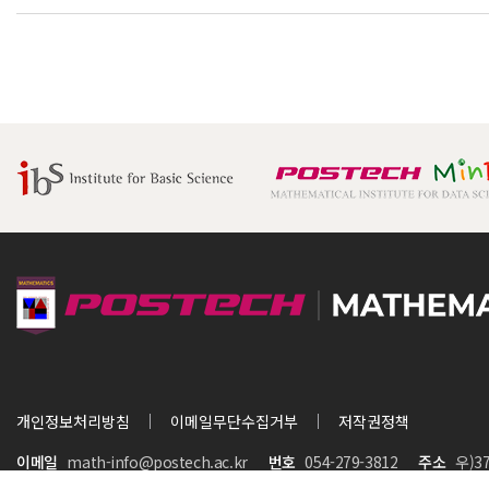
시대회 수상자(김민준, 백광운 학생)
개인정보처리방침
이메일무단수집거부
저작권정책
이메일
math-info@postech.ac.kr
번호
054-279-3812
주소
우)3