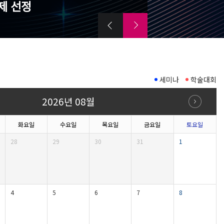
제 선정
세미나
학술대회
2026년 08월
화요일
수요일
목요일
금요일
토요일
28
29
30
31
1
4
5
6
7
8