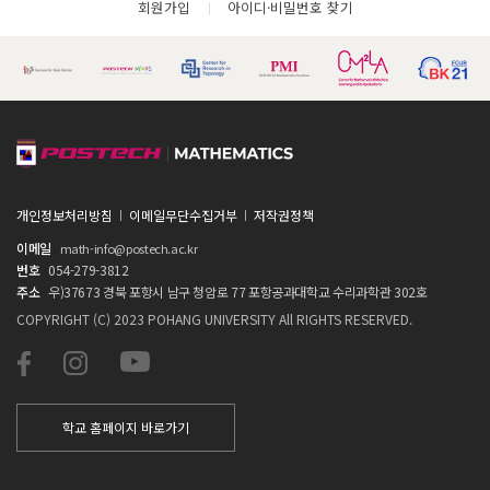
회원가입
아이디·비밀번호 찾기
개인정보처리방침
이메일무단수집거부
저작권정책
이메일
math-info@postech.ac.kr
번호
054-279-3812
주소
우)37673 경북 포항시 남구 청암로 77 포항공과대학교 수리과학관 302호
COPYRIGHT (C) 2023 POHANG UNIVERSITY All RIGHTS RESERVED.
학교 홈페이지 바로가기