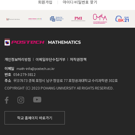
회원가입
아이디·비밀번호 찾기
개인정보처리방침
이메일무단수집거부
저작권정책
이메일
math-info@postech.ac.kr
번호
054-279-3812
주소
우)37673 경북 포항시 남구 청암로 77 포항공과대학교 수리과학관 302호
COPYRIGHT (C) 2023 POHANG UNIVERSITY All RIGHTS RESERVED.
학교 홈페이지 바로가기