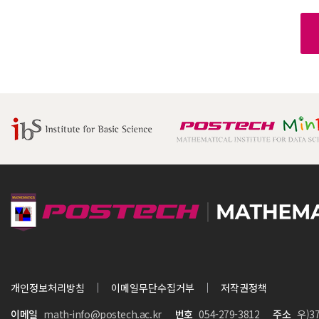
개인정보처리방침
이메일무단수집거부
저작권정책
이메일
math-info@postech.ac.kr
번호
054-279-3812
주소
우)3