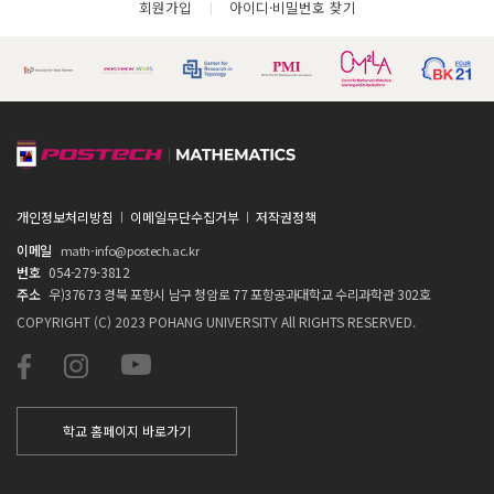
회원가입
아이디·비밀번호 찾기
개인정보처리방침
이메일무단수집거부
저작권정책
이메일
math-info@postech.ac.kr
번호
054-279-3812
주소
우)37673 경북 포항시 남구 청암로 77 포항공과대학교 수리과학관 302호
COPYRIGHT (C) 2023 POHANG UNIVERSITY All RIGHTS RESERVED.
학교 홈페이지 바로가기