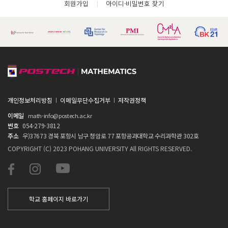
회원가입
아이디·비밀번호 찾기
개인정보처리방침
이메일무단수집거부
저작권정책
이메일
math-info@postech.ac.kr
번호
054-279-3812
주소
우)37673 경북 포항시 남구 청암로 77 포항공과대학교 수리과학관 302호
COPYRIGHT (C) 2023 POHANG UNIVERSITY All RIGHTS RESERVED.
학교 홈페이지 바로가기