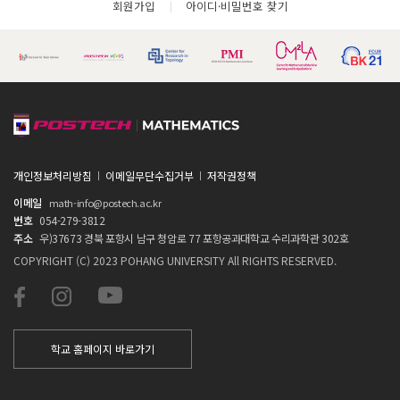
회원가입
아이디·비밀번호 찾기
개인정보처리방침
이메일무단수집거부
저작권정책
이메일
math-info@postech.ac.kr
번호
054-279-3812
주소
우)37673 경북 포항시 남구 청암로 77 포항공과대학교 수리과학관 302호
COPYRIGHT (C) 2023 POHANG UNIVERSITY All RIGHTS RESERVED.
학교 홈페이지 바로가기