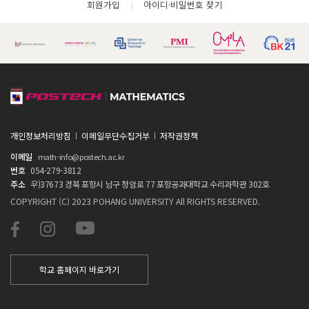
회원가입
아이디·비밀번호 찾기
개인정보처리방침
이메일무단수집거부
저작권정책
이메일
math-info@postech.ac.kr
번호
054-279-3812
주소
우)37673 경북 포항시 남구 청암로 77 포항공과대학교 수리과학관 302호
COPYRIGHT (C) 2023 POHANG UNIVERSITY All RIGHTS RESERVED.
학교 홈페이지 바로가기