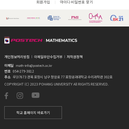
회원가입
아이디·비밀번호 찾기
개인정보처리방침
이메일무단수집거부
저작권정책
이메일
math-info@postech.ac.kr
번호
054-279-3812
주소
우)37673 경북 포항시 남구 청암로 77 포항공과대학교 수리과학관 302호
COPYRIGHT (C) 2023 POHANG UNIVERSITY All RIGHTS RESERVED.
학교 홈페이지 바로가기