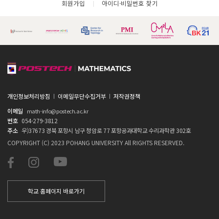
회원가입
아이디·비밀번호 찾기
개인정보처리방침
이메일무단수집거부
저작권정책
이메일
math-info@postech.ac.kr
번호
054-279-3812
주소
우)37673 경북 포항시 남구 청암로 77 포항공과대학교 수리과학관 302호
COPYRIGHT (C) 2023 POHANG UNIVERSITY All RIGHTS RESERVED.
학교 홈페이지 바로가기