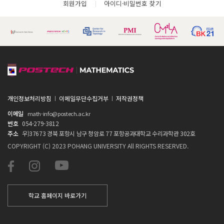
회원가입
아이디·비밀번호 찾기
개인정보처리방침
이메일무단수집거부
저작권정책
이메일
math-info@postech.ac.kr
번호
054-279-3812
주소
우)37673 경북 포항시 남구 청암로 77 포항공과대학교 수리과학관 302호
COPYRIGHT (C) 2023 POHANG UNIVERSITY All RIGHTS RESERVED.
학교 홈페이지 바로가기