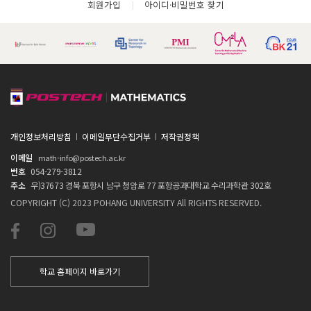
회원가입
아이디·비밀번호 찾기
개인정보처리방침
이메일무단수집거부
저작권정책
이메일
math-info@postech.ac.kr
번호
054-279-3812
주소
우)37673 경북 포항시 남구 청암로 77 포항공과대학교 수리과학관 302호
COPYRIGHT (C) 2023 POHANG UNIVERSITY All RIGHTS RESERVED.
학교 홈페이지 바로가기