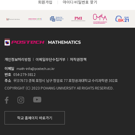
회원가입
아이디·비밀번호 찾기
개인정보처리방침
이메일무단수집거부
저작권정책
이메일
math-info@postech.ac.kr
번호
054-279-3812
주소
우)37673 경북 포항시 남구 청암로 77 포항공과대학교 수리과학관 302호
COPYRIGHT (C) 2023 POHANG UNIVERSITY All RIGHTS RESERVED.
학교 홈페이지 바로가기