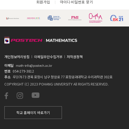
회원가입
아이디·비밀번호 찾기
개인정보처리방침
이메일무단수집거부
저작권정책
이메일
math-info@postech.ac.kr
번호
054-279-3812
주소
우)37673 경북 포항시 남구 청암로 77 포항공과대학교 수리과학관 302호
COPYRIGHT (C) 2023 POHANG UNIVERSITY All RIGHTS RESERVED.
학교 홈페이지 바로가기