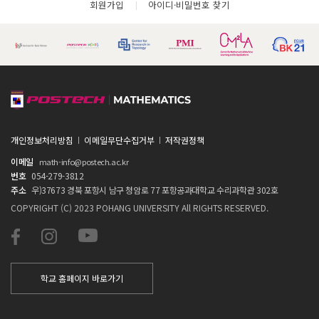
회원가입
아이디·비밀번호 찾기
개인정보처리방침
이메일무단수집거부
저작권정책
이메일
math-info@postech.ac.kr
번호
054-279-3812
주소
우)37673 경북 포항시 남구 청암로 77 포항공과대학교 수리과학관 302호
COPYRIGHT (C) 2023 POHANG UNIVERSITY All RIGHTS RESERVED.
학교 홈페이지 바로가기