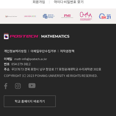
회원가입
아이디·비밀번호 찾기
개인정보처리방침
이메일무단수집거부
저작권정책
이메일
math-info@postech.ac.kr
번호
054-279-3812
주소
우)37673 경북 포항시 남구 청암로 77 포항공과대학교 수리과학관 302호
COPYRIGHT (C) 2023 POHANG UNIVERSITY All RIGHTS RESERVED.
학교 홈페이지 바로가기