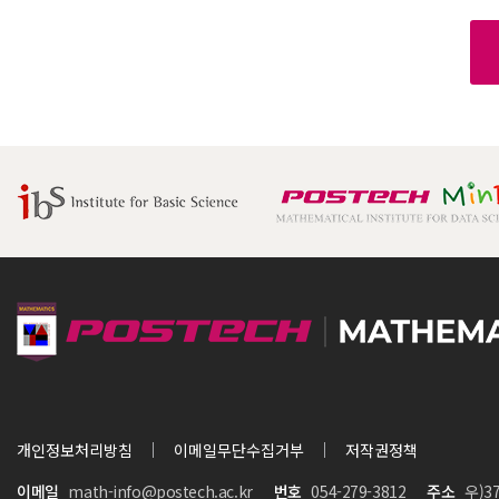
개인정보처리방침
이메일무단수집거부
저작권정책
이메일
math-info@postech.ac.kr
번호
054-279-3812
주소
우)3