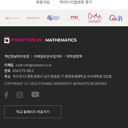
회원가입
아이디·비밀번호 찾기
개인정보처리방침
이메일무단수집거부
저작권정책
이메일
math-info@postech.ac.kr
번호
054-279-3812
주소
우)37673 경북 포항시 남구 청암로 77 포항공과대학교 수리과학관 302호
COPYRIGHT (C) 2023 POHANG UNIVERSITY All RIGHTS RESERVED.
학교 홈페이지 바로가기