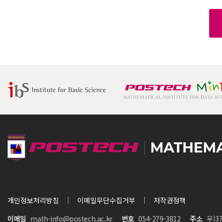
개인정보처리방침
이메일무단수집거부
저작권정책
이메일
math-info@postech.ac.kr
번호
054-279-3812
주소
우)3