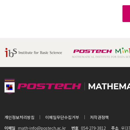
개인정보처리방침
이메일무단수집거부
저작권정책
이메일
math-info@postech.ac.kr
번호
054-279-3812
주소
우)3