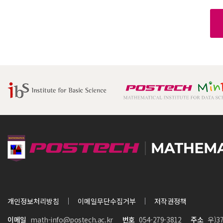
개인정보처리방침
이메일무단수집거부
저작권정책
이메일
math-info@postech.ac.kr
번호
054-279-3812
주소
우)3